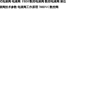
式电液阀
电液阀
FBDF数控电液阀
数控电液阀
液位
液阀技术参数
电液阀工作原理
788DVC数控阀