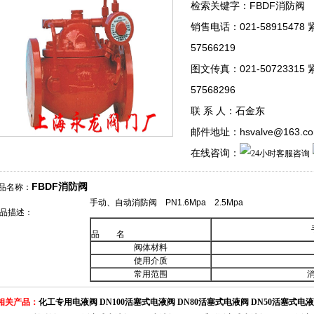
检索关键字：FBDF消防阀
销售电话：021-58915478
57566219
图文传真：021-50723315
57568296
联 系 人：石金东
邮件地址：hsvalve@163.c
在线咨询：
FBDF消防阀
品名称：
手动、自动消防阀 PN1.6Mpa 2.5Mpa
品描述：
品 名
阀体材料
使用介质
常用范围
相关产品：
化工专用电液阀
DN100活塞式电液阀
DN80活塞式电液阀
DN50活塞式电