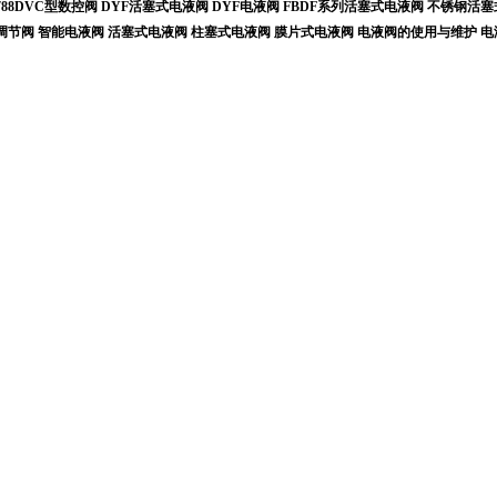
788DVC型数控阀
DYF活塞式电液阀
DYF电液阀
FBDF系列活塞式电液阀
不锈钢活塞
调节阀
智能电液阀
活塞式电液阀
柱塞式电液阀
膜片式电液阀
电液阀的使用与维护
电