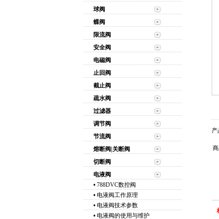
球阀
蝶阀
限流阀
安全阀
电磁阀
止回阀
截止阀
疏水阀
过滤器
调节阀
产
节流阀
商
熔断阀|关断阀
切断阀
电液阀
•
788DVC数控阀
•
电液阀工作原理
•
电液阀技术参数
•
电液阀的使用与维护