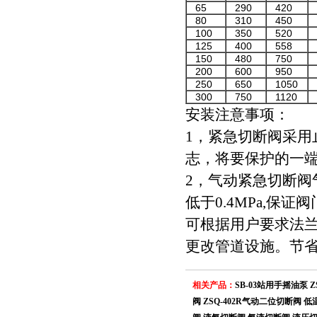
65
290
420
1
80
310
450
1
100
350
520
2
125
400
558
2
150
480
750
3
200
600
950
3
250
650
1050
4
300
750
1120
4
安装注意事项：
1，紧急切断阀采
志，将要保护的一
2，气动紧急切断阀气
低于0.4MPa,保
可根据用户要求法
更改管道设施。节
相关产品：
SB-03站用手摇油泵
Z
阀
ZSQ-402R气动二位切断阀
低