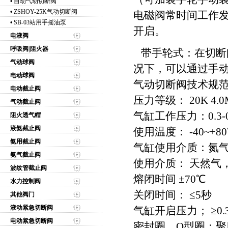
•
自动气动切断阀
•
ZSHOY-25K气动切断阀
电磁阀常时间工作
•
SB-03站用手摇油泵
开启。
电液阀
呼吸阀|阻火器
带手轮式：在切断
气动球阀
况下，可以通过手动
电动球阀
气动切断阀技术规
电动截止阀
压力等级： 20K 4.0
气动截止阀
气缸工作压力：0.3-0
阻火透气帽
液氨截止阀
使用温度： -40~+8
氨用截止阀
气缸使用介质：氮气
氨气截止阀
使用介质： 天然气，
波纹管截止阀
熔闭时间 ±70℃
水力控制阀
关闭时间： ≤5秒
其他阀门
液动紧急切断阀
气缸开启压力； ≥0.3-
电动紧急切断阀
密封圈，O型圈：聚