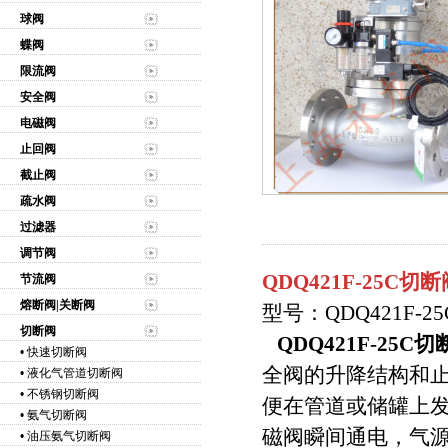
球阀
蝶阀
限流阀
安全阀
电磁阀
止回阀
截止阀
疏水阀
过滤器
调节阀
QDQ421F-25C切断
节流阀
熔断阀|关断阀
型号：QDQ421F-2
切断阀
QDQ421F-25C
•
快速切断阀
全阀的升降结构和止
•
液化气管道切断阀
•
不锈钢切断阀
便在管道或储罐上
•
氨气切断阀
磁阀瞬间通电，气源
•
油压氨气切断阀