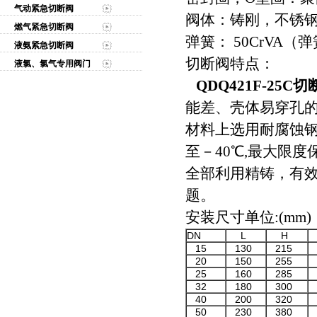
气动紧急切断阀
阀体：铸刚，不锈钢。30
燃气紧急切断阀
弹簧： 50CrVA（
液氨紧急切断阀
切断阀特点：
液氯、氯气专用阀门
QDQ421F-25C
能差、壳体易穿孔
材料上选用耐腐蚀
至－40℃,最大限
全部利用精铸，有
题。
安装尺寸单位:(mm)
DN
L
H
15
130
215
20
150
255
1
25
160
285
1
32
180
300
1
40
200
320
1
50
230
380
1