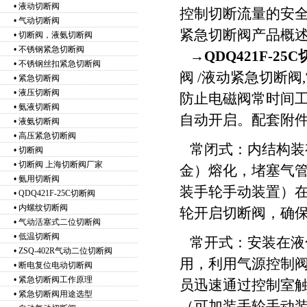
•
液动切断阀
控制切断流量的安
•
气动切断阀
紧急切断阀产品概
•
切断阀，液氨切断阀
•
不锈钢紧急切断阀
→
QDQ421F-25
•
不锈钢丝扣紧急切断阀
阀 /液动紧急切断阀
•
紧急切断阀
•
液压切断阀
防止电磁阀常时间
•
氨液切断阀
自动开启。配套附
•
液氨切断阀
•
高压紧急切断阀
常闭式：内结构装有
•
切断阀
•
切断阀 上海切断阀厂家
金）熔化，堵塞气
•
氨用切断阀
装手轮手动装置）
•
QDQ421F-25C切断阀
•
内螺纹切断阀
轮开启切断阀，确
•
气动活塞式二位切断阀
•
低温切断阀
常开式：安装在液
•
ZSQ-402R气动二位切断阀
用，利用气源控制阀
•
断电复位电动切断阀
•
紧急切断阀工作原理
员迅速通过控制室
•
紧急切断阀用途选型
（可加装手轮手动