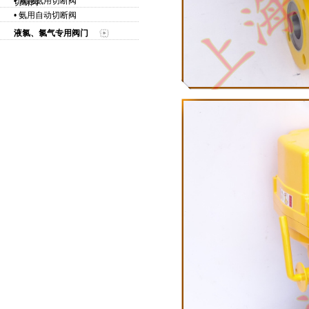
•
紧急氨用切断阀
切断阀
•
氨用自动切断阀
液氯、氯气专用阀门