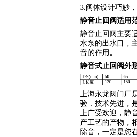
3.
阀体设计巧妙，
静音止回阀适用
静音止回阀主要
水泵的出水口，
音的作用。
静音式止回阀外
DN(mm)
50
65
120
150
L
长度
上海永龙阀门厂
验，技术先进，
上广受欢迎，静
产工艺的产物，
除音，一定是您