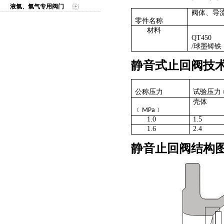
液氯、氯气专用阀门
阀体、导
零件名称
材料
QT450
/
球墨铸铁
静音式止回阀技
公称压力
试验压力
壳体
﹝
﹞
MPa
1.0
1.5
1.6
2.4
静音止回阀结构