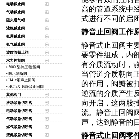
电动截止阀
高的管道系统中
气动截止阀
式进行不同的启
阻火透气帽
液氨截止阀
静音止回阀工作
氨用截止阀
静音式止回阀主
氨气截止阀
波纹管截止阀
要零件组成，内
水力控制阀
有介质流动时，
•
500X型持压/泄压阀
当管道介质朝向
•
防污隔断阀
•
H41x消声止回阀
的作用，阀瓣被
•
HC42X-16静音止回阀
逆流的介质产生
其他阀门
向开启，这两股
液动紧急切断阀
流。静音止回阀
电动紧急切断阀
气动紧急切断阀
声，达到静音的
燃气紧急切断阀
静音式止回阀零
液氨紧急切断阀