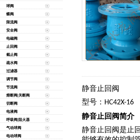
球阀
蝶阀
限流阀
安全阀
电磁阀
止回阀
截止阀
疏水阀
过滤器
调节阀
静音止回阀
节流阀
熔断阀|关断阀
型号：
HC42X-16
切断阀
电液阀
静音止回阀简介
呼吸阀|阻火器
静音止回阀是止
气动球阀
电动球阀
能够有效的控制