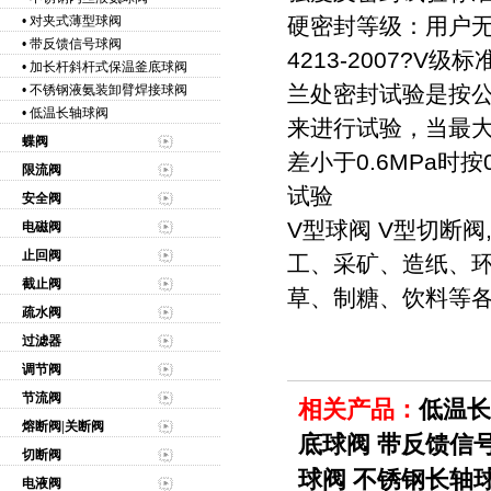
•
对夹式薄型球阀
硬密封等级：用户无
•
带反馈信号球阀
4213-2007?
•
加长杆斜杆式保温釜底球阀
兰处密封试验是按公
•
不锈钢液氨装卸臂焊接球阀
•
低温长轴球阀
来进行试验，当最大
蝶阀
差小于0.6MPa时
限流阀
试验
安全阀
V型球阀 V型切断
电磁阀
止回阀
工、采矿、造纸、
截止阀
草、制糖、饮料等
疏水阀
过滤器
调节阀
节流阀
相关产品：
低温长
熔断阀|关断阀
底球阀
带反馈信
切断阀
球阀
不锈钢长轴
电液阀