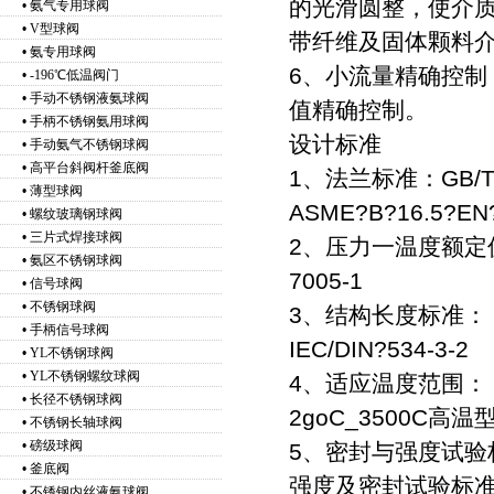
的光滑圆整，使介质
•
氨气专用球阀
•
V型球阀
带纤维及固体颗料
•
氨专用球阀
6、小流量精确控制
•
-196℃低温阀门
•
手动不锈钢液氨球阀
值精确控制。
•
手柄不锈钢氨用球阀
设计标准
•
手动氨气不锈钢球阀
•
高平台斜阀杆釜底阀
1、法兰标准：GB/T?91
•
薄型球阀
ASME?B?16.5?EN?
•
螺纹玻璃钢球阀
•
三片式焊接球阀
2、压力一温度额定值：GB
•
氨区不锈钢球阀
7005-1
•
信号球阀
•
不锈钢球阀
3、结构长度标准： 对
•
手柄信号球阀
IEC/DIN?534-3-2
•
YL不锈钢球阀
•
YL不锈钢螺纹球阀
4、适应温度范围： -
•
长径不锈钢球阀
2goC_3500C高温
•
不锈钢长轴球阀
•
磅级球阀
5、密封与强度试验
•
釜底阀
强度及密封试验标准：G
•
不锈钢内丝液氨球阀