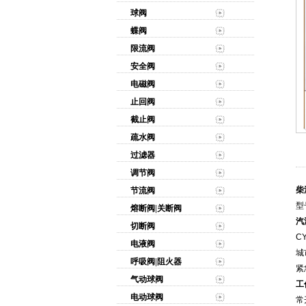
球阀
蝶阀
限流阀
安全阀
电磁阀
止回阀
截止阀
疏水阀
过滤器
调节阀
柴
节流阀
型
熔断阀|关断阀
汽
切断阀
C
电液阀
城
呼吸阀|阻火器
紧
气动球阀
工
电动球阀
常