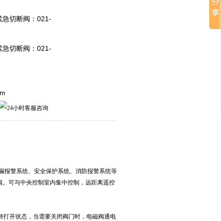
 紧急切断阀：021-
 紧急切断阀：021-
om
泄漏报警系统、安全保护系统、消防报警系统等
阀。可与中央控制室内集中控制，远距离遥控
持打开状态，当需要关闭阀门时，电磁阀通电