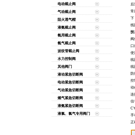
电动截止阀
后
常
气动截止阀
下
阻火透气帽
线
液氨截止阀
技
氨用截止阀
阀
氨气截止阀
口
波纹管截止阀
使
水力控制阀
线
其他阀门
线
防
液动紧急切断阀
控
电动紧急切断阀
动
气动紧急切断阀
连
燃气紧急切断阀
信
液氨紧急切断阀
C
液氯、氯气专用阀门
手
正