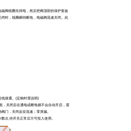
电磁阀线圈先得电，然后把阀顶部的保护套旋
关闭时，线圈瞬间断电，电磁阀迅速关闭。此
线接通。(定购时需说明)
上面，关闭后在通电或断电都不会自动开启，需
动阀门，关闭反应迅速；零泄漏。
作数次,待开关正常后方可投入使用。