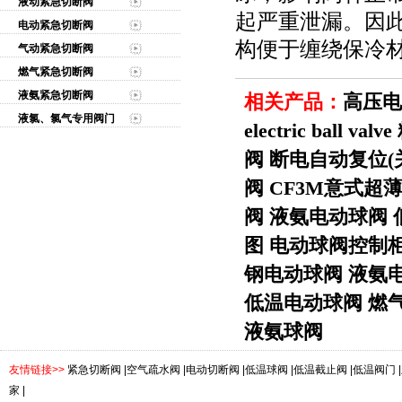
液动紧急切断阀
起严重泄漏。因
电动紧急切断阀
构便于缠绕保冷
气动紧急切断阀
燃气紧急切断阀
液氨紧急切断阀
相关产品：
高压电
液氯、氯气专用阀门
electric ball valve
阀
断电自动复位(
阀
CF3M意式超
阀
液氨电动球阀
图
电动球阀控制
钢电动球阀
液氨
低温电动球阀
燃
液氨球阀
友情链接>>
紧急切断阀
|
空气疏水阀
|
电动切断阀
|
低温球阀
|
低温截止阀
|
低温阀门
|
家
|