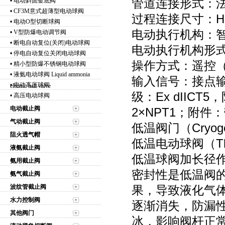
管道连接形式：
•
电动斜面釜底阀
•
CF3M意式超薄型电动球阀
过程连接尺寸：HG/
•
电动O型切断球阀
电动执行机构：
•
V型防爆电动调节阀
•
断电自动复位(关闭)电动球阀
电动执行机构形
•
停电自动复位关闭电动球阀
操作方式：遥控
•
精小型防爆不锈钢电动球阀
•
液氨电动球阀 Liquid ammonia
输入信号：接点
•
电动高压球阀
electric ball valve
级：Ex dIICT
•
高压电动球阀
电动截止阀
2×NPT1；附件
气动截止阀
低温阀门（Cryogeni
阻火透气帽
低温电动球阀（The lo
液氨截止阀
低温球阀加长径
氨用截止阀
密封性是低温阀
氨气截止阀
波纹管截止阀
果，导致液化气
水力控制阀
逐渐消失，防漏
其他阀门
冰，影响阀杆正