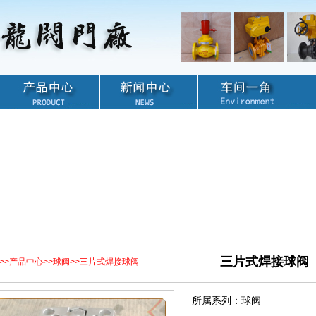
三片式焊接球阀
>>
产品中心
>>
球阀
>>
三片式焊接球阀
所属系列：球阀