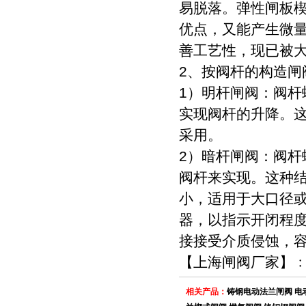
易脱落。弹性闸板楔
优点，又能产生微
善工艺性，现已被
2、按阀杆的构造闸
1）明杆闸阀：阀
实现阀杆的升降。
采用。
2）暗杆闸阀：阀
阀杆来实现。这种
小，适用于大口径
器，以指示开闭程
接接受介质侵蚀，
【
上海闸阀厂家
】﹕
相关产品：
铸钢电动法兰闸阀
电