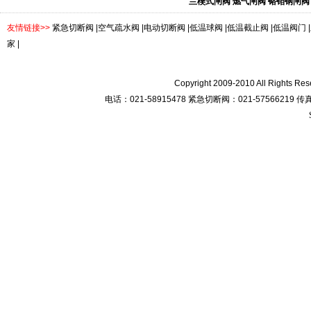
兰楔式闸阀
燃气闸阀
铬钼钢闸阀
友情链接>>
紧急切断阀
|
空气疏水阀
|
电动切断阀
|
低温球阀
|
低温截止阀
|
低温阀门
|
家
|
Copyright 2009-2010 All R
电话：021-58915478 紧急切断阀：021-57566219 传真