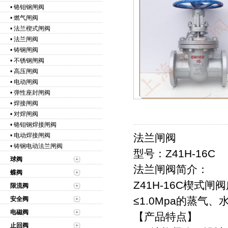
•
铬钼钢闸阀
•
燃气闸阀
•
法兰楔式闸阀
•
法兰闸阀
•
铸钢闸阀
•
不锈钢闸阀
•
高压闸阀
•
电动闸阀
•
弹性座封闸阀
•
焊接闸阀
•
对焊闸阀
•
铬钼钢焊接闸阀
•
电动焊接闸阀
法兰闸阀
•
铸钢电动法兰闸阀
型号：Z41H-16C
球阀
法兰闸阀简介：
蝶阀
Z41H-16C楔
限流阀
≤1.0Mpa的蒸
安全阀
电磁阀
【产品特点】
止回阀