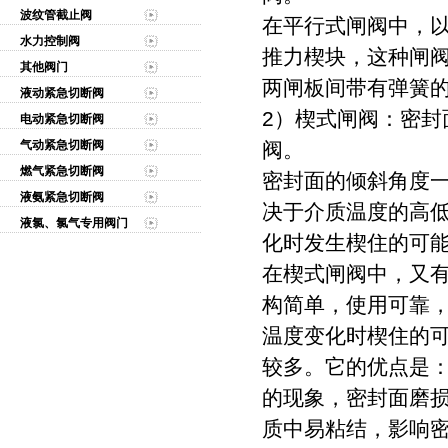
波纹管截止阀
在平行式闸阀中，
水力控制阀
推力楔块，这种闸阀
其他阀门
两闸板间带有弹簧
液动紧急切断阀
2）楔式闸阀：密
电动紧急切断阀
气动紧急切断阀
阀。
燃气紧急切断阀
密封面的倾斜角度一般有
液氨紧急切断阀
决于介质温度的高
液氯、氯气专用阀门
化时发生楔住的可
在楔式闸阀中，又
构简单，使用可靠
温度变化时楔住的
较多。它的优点是
的现象，密封面磨
质中易粘结，影响