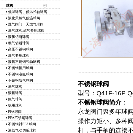
球阀
•
低温球阀、低温长轴球阀
•
液化天然气低温球阀
•
燃气阀门，天燃气球阀
•
燃气球阀,燃气专用球阀
•
液氯切断球阀
•
氯气切断球阀
•
高压不锈钢球阀
•
燃气专用球阀
•
液氨不锈钢气动球阀
•
不锈钢氨用球阀
•
不锈钢液氨球阀
•
不锈钢氨气球阀
不锈钢球阀
•
燃气球阀
型号：Q41F-16P Q4
•
液氨球阀
•
氨气球阀
不锈钢球阀简介
：
•
氨用球阀
永龙阀门聚多年
球
•
PFA球阀
•
PFA不锈钢球阀
操作力矩小、多种
•
不锈钢衬PFA球阀
杆，与手柄的连接
•
液氨气动切断球阀