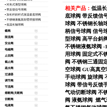
•
对夹式薄型球阀
相关产品：
低温长
•
带反馈信号球阀
•
加长杆斜杆式保温釜底球阀
底球阀
带反馈信
•
不锈钢液氨装卸臂焊接球阀
球阀
不锈钢长轴
•
低温长轴球阀
柄信号球阀
信号
蝶阀
限流阀
型球阀
高平台斜
安全阀
不锈钢液氨球阀
电磁阀
用球阀
固定式不
止回阀
阀
不锈钢三通固
截止阀
疏水阀
空球阀
GU高真空
过滤器
手动球阀
旋球阀
调节阀
球阀
带信号反馈
节流阀
气动切断球阀
不
熔断阀|关断阀
阀
液氨球阀
燃气
切断阀
电液阀