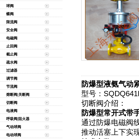
球阀
蝶阀
限流阀
安全阀
电磁阀
止回阀
截止阀
疏水阀
过滤器
调节阀
防爆型液氨气动
节流阀
型号：SQDQ641F
熔断阀|关断阀
切断阀介绍：
切断阀
电液阀
防爆型常开式带
呼吸阀|阻火器
通过防爆电磁阀
气动球阀
推动活塞上下实
电动球阀