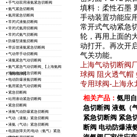
•
手气动双用液氨紧急切断阀
填料：柔性石墨 
•
氨气紧急切断阀
•
氨用紧急切断阀
手动装置功能应
•
常闭式液氨切断阀
常开式气动紧急
•
常闭式氨用切断阀
轮，再用上面的
•
常闭式氨气切断阀
•
防爆型液氨切断阀
动打开。再次开
•
带反馈液氨紧急切断阀
气关功能。
•
气动带手动切断阀
•
液氨紧急气动切断阀
上海气动切断阀厂
•
氨气紧急气动切断阀_【上海氨阀
球阀 阻火透气帽
•
液氨电动紧急切断阀
厂家供应商】
•
电动防爆液氨切断阀
专用球阀-上海永
•
氨用紧急气动切断阀
•
紧急切断阀
相关产品：
氨用自
•
站用液动紧急切断阀
•
紧急切断阀
急切断阀
液氨（
•
液氨气动防爆紧急切断阀
紧急切断阀
紧急
•
气动（液氨）紧急切断阀
•
液氨（气动）紧急切断阀
断阀
电动防爆液
•
电源故障关闭/电动（氨气）紧急