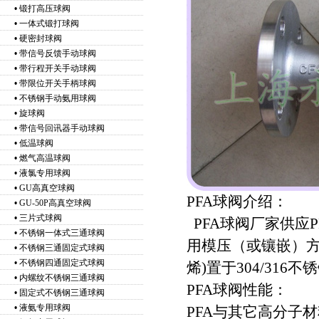
•
锻打高压球阀
•
一体式锻打球阀
•
硬密封球阀
•
带信号反馈手动球阀
•
带行程开关手动球阀
•
带限位开关手柄球阀
•
不锈钢手动氨用球阀
•
旋球阀
•
带信号回讯器手动球阀
•
低温球阀
•
燃气高温球阀
•
液氯专用球阀
•
GU高真空球阀
PFA球阀介绍：
•
GU-50P高真空球阀
•
三片式球阀
PFA球阀厂家供应
•
不锈钢一体式三通球阀
用模压（或镶嵌）方
•
不锈钢三通固定式球阀
•
不锈钢四通固定式球阀
烯)置于304/31
•
内螺纹不锈钢三通球阀
PFA球阀性能：
•
固定式不锈钢三通球阀
•
液氨专用球阀
PFA与其它高分子