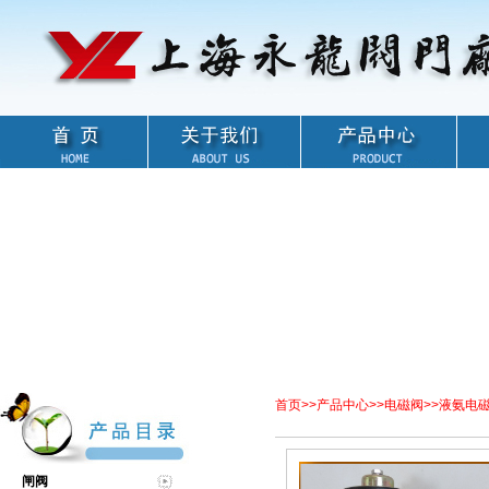
首页
>>
产品中心
>>
电磁阀
>>
液氨电
闸阀