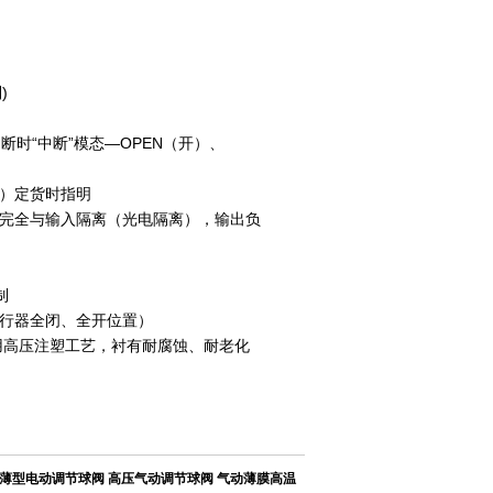
)
断时“中断”模态—OPEN（开）、
A）定货时指明
号完全与输入隔离（光电隔离），输出负
制
行器全闭、全开位置）
用高压注塑工艺，衬有耐腐蚀、耐老化
L超薄型电动调节球阀
高压气动调节球阀
气动薄膜高温