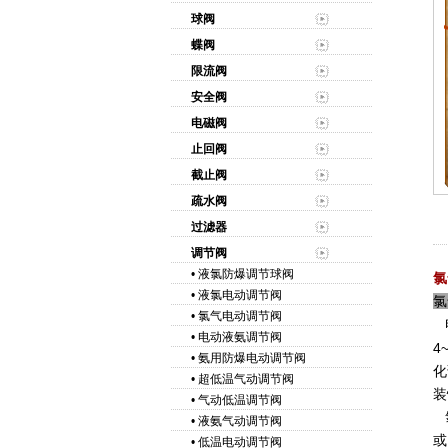
球阀
蝶阀
限流阀
安全阀
电磁阀
止回阀
截止阀
疏水阀
过滤器
调节阀
•
液氯防爆调节球阀
氯
•
液氯电动调节阀
氯
•
氯气电动调节阀
电
•
电动液氨调节阀
4
•
氨用防爆电动调节阀
化
•
超低温气动调节阀
装
•
气动低温调节阀
氯
•
液氨气动调节阀
或
•
低温电动调节阀