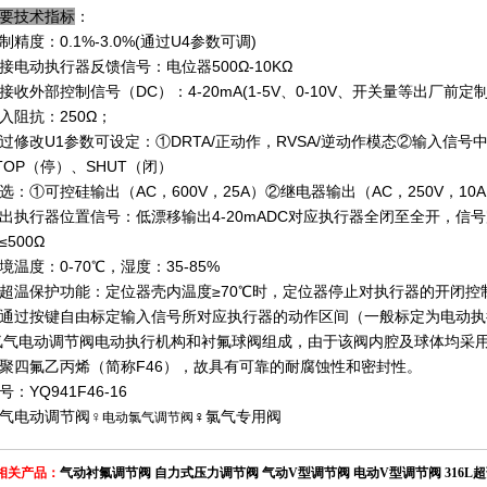
要技术指标
：
制精度：0.1%-3.0%(通过U4参数可调)
接电动执行器反馈信号：电位器500Ω-10KΩ
接收外部控制信号（DC）：4-20mA(1-5V、0-10V、开关量等出厂前定制
入阻抗：250Ω；
过修改U1参数可设定：①DRTA/正动作，RVSA/逆动作模态②输入信号中
TOP（停）、SHUT（闭）
选：①可控硅输出（AC，600V，25A）②继电器输出（AC，250V，10
出执行器位置信号：低漂移输出4-20mADC对应执行器全闭至全开，信
≤500Ω
境温度：0-70℃，湿度：35-85%
超温保护功能：定位器壳内温度≥70℃时，定位器停止对执行器的开闭控
通过按键自由标定输入信号所对应执行器的动作区间（一般标定为电动执
气电动调节阀电动执行机构和衬氟球阀组成，由于该阀内腔及球体均采
聚四氟乙丙烯（简称F46），故具有可靠的耐腐蚀性和密封性。
号：YQ941F46-16
气电动调节阀♀
♀氯气专用阀
电动氯气调节阀
相关产品：
气动衬氟调节阀
自力式压力调节阀
气动V型调节阀
电动V型调节阀
316