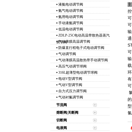
主
•
液氨电动调节阀
•
氨气电动调节阀
控
•
氨用电动调节阀
可
•
手动液氨调节阀
可
•
低温电动调节阀
输
•
ZDLP-25C电动高温带散热器蒸汽
通
•
气动薄膜高温调节阀
调节阀
S
•
防爆直行程电子式电动调节阀
可
•
气动调节阀
输
•
气动薄膜高温散热带手动调节阀
载
•
高压气动调节球阀
环
•
316L超薄型电动调节球阀
•
电动V型调节阀
有
•
气动V型调节阀
可
•
自力式压力调节阀
氯
•
气动衬氟调节阀
的
节流阀
型
熔断阀|关断阀
氯
切断阀
电液阀