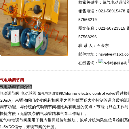
检索关键字：氯气电动调节
销售电话：021-58915478
57566219
图文传真：021-50723315
57568296
联 系 人：石金东
邮件地址：hsvalve@163.c
在线咨询：
气电动调节阀
气电动调节阀介绍
：
动调节阀 电动球阀
Chlorine electric control
氯气电动调节阀
~20mA）来驱动阀门改变阀芯和阀座之间的截面积大小控制管道介质的
调节功能。与传统的气动调节阀相比具有明显的优点：节能（只在工作时
快捷方便（无需复杂的气动管路和气泵工作站）。
气电动调节阀采用了机内带伺服智能模块，以单片机为采集信号控制系统，
1-5VDC信号，来调节阀的开度。