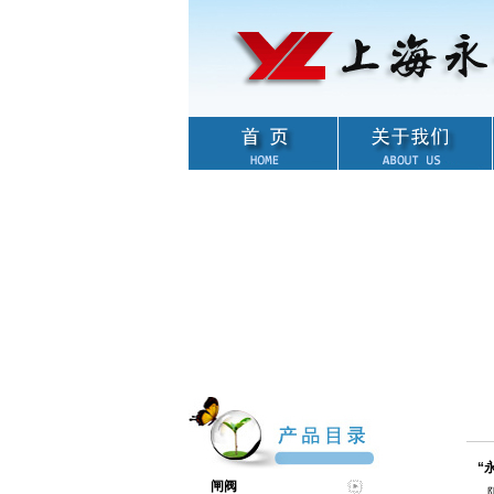
“
闸阀
阻