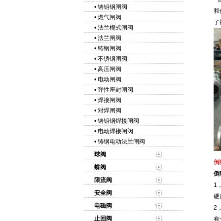
•
铬钼钢闸阀
和
•
燃气闸阀
了
•
法兰楔式闸阀
•
法兰闸阀
•
铸钢闸阀
•
不锈钢闸阀
•
高压闸阀
•
电动闸阀
•
弹性座封闸阀
•
焊接闸阀
•
对焊闸阀
•
铬钼钢焊接闸阀
•
电动焊接闸阀
•
铸钢电动法兰闸阀
球阀
倒
蝶阀
倒
限流阀
1
安全阀
硬
电磁阀
2
止回阀
有