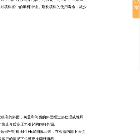
力对填料函中的填料冲蚀，延长填料的使用寿命，减少
精度很高的斜面，阀盖和阀瓣的斜面经过热处理或堆焊
了防止介质高压力引起的阀杆外漏。
瓣顶部密封机压PTFE聚四氟乙烯，在阀盖内部下面也
常运行的情况下也可更换阀杆填料。