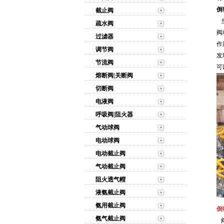
倒
截止阀
当
疏水阀
阀
过滤器
作
调节阀
发
节流阀
可
熔断阀|关断阀
切断阀
电液阀
呼吸阀|阻火器
气动球阀
电动球阀
电动截止阀
气动截止阀
阻火透气帽
液氨截止阀
氨用截止阀
倒
氨气截止阀
阀