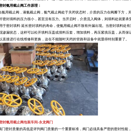
密封氨用截止阀工作原理：
氨用截止阀，液氨截止阀，氨气截止阀处于关闭状态时，介质的压力在阀瓣下方，关
杆密封填料的压力很小，甚至没有压力。当开启时，介质流入阀体，则填料处就要承
用于密封填料·延长密封填料的寿命，使氨用截止阀不致有外漏出现。当密封填料处有
现渗漏状态，这样可以松开填料压盖或填料压套，增加填料，再压紧填压盖，从而保
以直接进行在线维修和更换，这在不能随时关闭的管路和设备中就显得特别重要了。
密封氨用截止阀
包装车间-永龙阀门
门密封质量的高低是评判阀门质量的一个重要标准，阀门必须具备严密的密封性能，