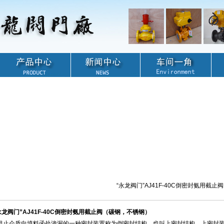
“永龙阀门”AJ41F-40C倒密封氨用截止阀
永龙阀门”AJ41F-40C倒密封氨用截止阀（碳钢，不锈钢）
止介质向填料函处渗漏的一种密封装置称为倒密封结构，也叫上密封结构，上密封装